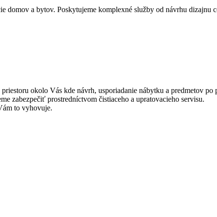
kcie domov a bytov. Poskytujeme komplexné služby od návrhu dizajnu c
a z priestoru okolo Vás kde návrh, usporiadanie nábytku a predmetov po
me zabezpečiť prostredníctvom čistiaceho a upratovacieho servisu.
 Vám to vyhovuje.