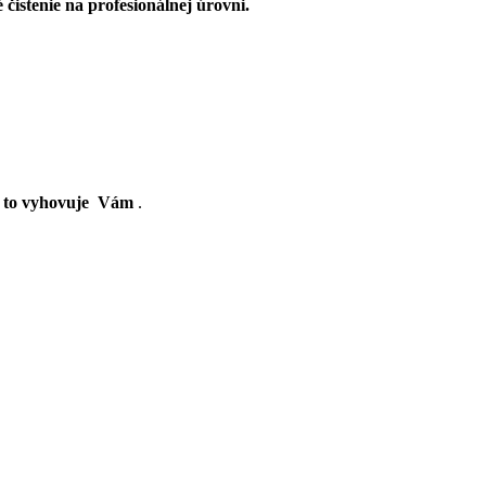
stenie na profesionálnej úrovni.
y to vyhovuje Vám
.