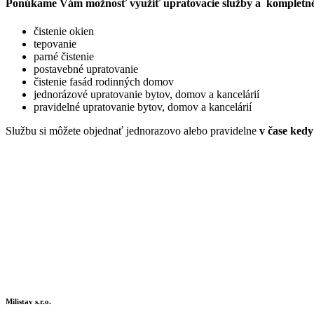
Ponúkame Vám možnosť využiť upratovacie služby a kompletné či
čistenie okien
tepovanie
parné čistenie
postavebné upratovanie
čistenie fasád rodinných domov
jednorázové upratovanie bytov, domov a kancelárií
pravidelné upratovanie bytov, domov a kancelárií
Službu si môžete objednať jednorazovo alebo pravidelne
v čase ked
Milistav s.r.o.