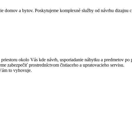
kcie domov a bytov. Poskytujeme komplexné služby od návrhu dizajnu c
a z priestoru okolo Vás kde návrh, usporiadanie nábytku a predmetov po
me zabezpečiť prostredníctvom čistiaceho a upratovacieho servisu.
 Vám to vyhovuje.